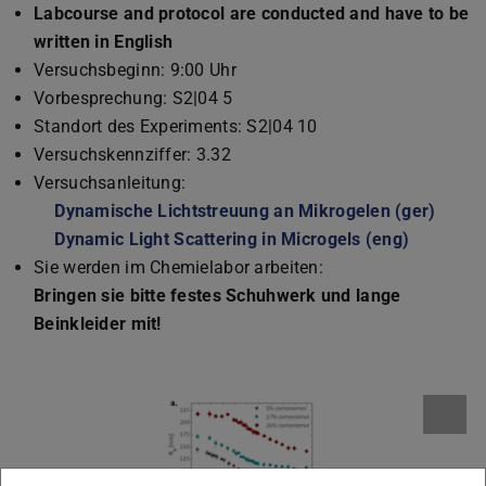
Labcourse and protocol are conducted and have to be
written in English
Versuchsbeginn: 9:00 Uhr
Vorbesprechung: S2|04 5
Standort des Experiments: S2|04 10
Versuchskennziffer: 3.32
Versuchsanleitung:
Dynamische Lichtstreuung an Mikrogelen (ger)
(PDF-
(wird
Dynamic Light Scattering in Microgels (eng)
(PDF-Dat
(wird in 
Sie werden im Chemielabor arbeiten:
Bringen sie bitte festes Schuhwerk und lange
Beinkleider mit!