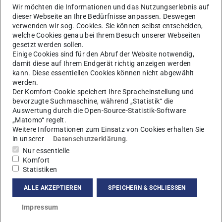
Wir möchten die Informationen und das Nutzungserlebnis auf
dieser Webseite an Ihre Bedürfnisse anpassen. Deswegen
verwenden wir sog. Cookies. Sie können selbst entscheiden,
Bild: AG von Klitzing
welche Cookies genau bei Ihrem Besuch unserer Webseiten
gesetzt werden sollen.
Einige Cookies sind für den Abruf der Website notwendig,
damit diese auf Ihrem Endgerät richtig anzeigen werden
kann. Diese essentiellen Cookies können nicht abgewählt
werden.
Der Komfort-Cookie speichert Ihre Spracheinstellung und
In diesem Versuch wird elastische Streuung von Licht
bevorzugte Suchmaschine, während „Statistik“ die
Auswertung durch die Open-Source-Statistik-Software
(Rayleigh- und Miestreuung) als Methoden der
„Matomo“ regelt.
dynamische Lichtstreuung (DLS)
eingesetzt. Aus der
Weitere Informationen zum Einsatz von Cookies erhalten Sie
in unserer
Datenschutzerklärung
.
Winkel- und Zeitabhängigkeit der Streuung werden
Nur essentielle
strukturelle und dynamische Parameter von
Komfort
Nanopartikeln als Funktion der Temperatur bestimmt.
Statistiken
Nanopartikel finden heutzutage eine Vielzahl an
ALLE AKZEPTIEREN
SPEICHERN & SCHLIESSEN
Anwendungen, so werden Systeme mit Nanopartikeln in
Impressum
der chemischen Industrie, in der Medizin, der Pharmazie
oder Lackindustrie eingesetzt. Der Grund ist die