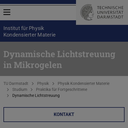
Menü öffnen
Institut für Physik
Kondensierter Materie
Dynamische Lichtstreuung
in Mikrogelen
Sie befinden sich hier:
TU Darmstadt
Physik
Physik Kondensierter Materie
Studium
Praktika für Fortgeschrittene
Dynamische Lichtstreuung
KONTAKT