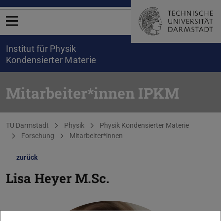
Menü öffnen
Institut für Physik
Kondensierter Materie
Mitarbeiter*innen IPKM
Sie befinden sich hier:
TU Darmstadt
Physik
Physik Kondensierter Materie
Forschung
Mitarbeiter*innen
zurück
Lisa Heyer
M.Sc.