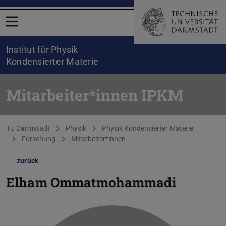
Menü öffnen
Institut für Physik
Kondensierter Materie
Mitarbeiter*innen IPKM
Sie befinden sich hier:
TU Darmstadt
Physik
Physik Kondensierter Materie
Forschung
Mitarbeiter*innen
zurück
Elham Ommatmohammadi