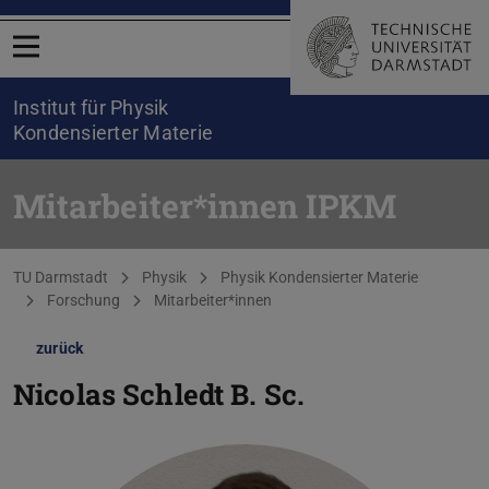
Menü öffnen
Institut für Physik
Kondensierter Materie
Mitarbeiter*innen IPKM
Sie befinden sich hier:
TU Darmstadt
Physik
Physik Kondensierter Materie
Forschung
Mitarbeiter*innen
zurück
Nicolas Schledt
B. Sc.