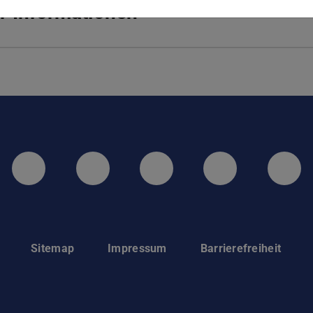
r Informationen
LinkedIn-Seite der TU Darmstadt
Instagram-Kanal der TU 
Bluesky-Kanal de
Facebook-
You
Sitemap
Impressum
Barrierefreiheit