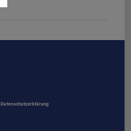
Darmstadt
r TU Darmstadt
Seite der TU Darmstadt
Tube-Kanal der TU Darmstadt
Datenschutzerklärung