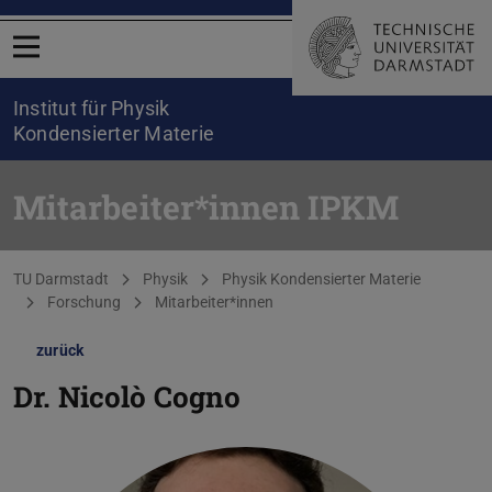
Menü öffnen
Institut für Physik
Kondensierter Materie
Mitarbeiter*innen IPKM
Sie befinden sich hier:
TU Darmstadt
Physik
Physik Kondensierter Materie
Forschung
Mitarbeiter*innen
zurück
Dr.
Nicolò Cogno