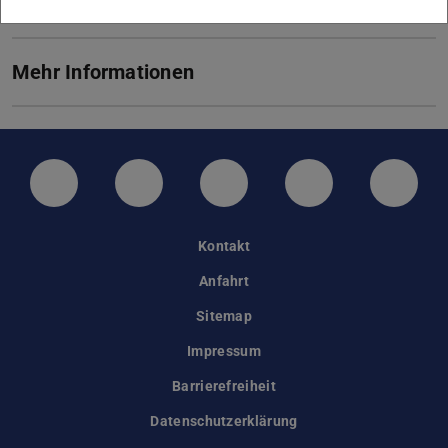
Mehr Informationen
LinkedIn-Seite der TU Darmstadt
Instagram-Kanal der TU Darmstad
Bluesky-Kanal der TU D
Facebook-Seite
YouTu
Kontakt
Anfahrt
Sitemap
Impressum
Barrierefreiheit
Datenschutzerklärung