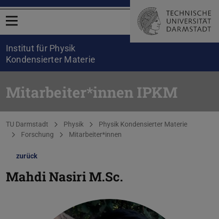
Menü öffnen
Institut für Physik
Kondensierter Materie
Mitarbeiter*innen IPKM
Sie befinden sich hier:
TU Darmstadt
Physik
Physik Kondensierter Materie
Forschung
Mitarbeiter*innen
zurück
Mahdi Nasiri
M.Sc.