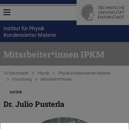
Menü öffnen
Institut für Physik
Kondensierter Materie
Mitarbeiter*innen IPKM
Sie befinden sich hier:
TU Darmstadt
Physik
Physik Kondensierter Materie
Forschung
Mitarbeiter*innen
zurück
Dr.
Julio Pusterla