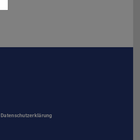
Darmstadt
r TU Darmstadt
Seite der TU Darmstadt
Tube-Kanal der TU Darmstadt
Datenschutzerklärung