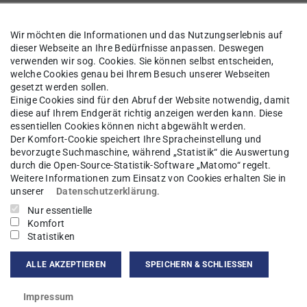
 Materie
Forschung
Mitarbeiter*innen
Wir möchten die Informationen und das Nutzungserlebnis auf
dieser Webseite an Ihre Bedürfnisse anpassen. Deswegen
verwenden wir sog. Cookies. Sie können selbst entscheiden,
welche Cookies genau bei Ihrem Besuch unserer Webseiten
gesetzt werden sollen.
dreas Barz
M.Sc.
Einige Cookies sind für den Abruf der Website notwendig, damit
diese auf Ihrem Endgerät richtig anzeigen werden kann. Diese
essentiellen Cookies können nicht abgewählt werden.
tühn
Der Komfort-Cookie speichert Ihre Spracheinstellung und
bevorzugte Suchmaschine, während „Statistik“ die Auswertung
durch die Open-Source-Statistik-Software „Matomo“ regelt.
Weitere Informationen zum Einsatz von Cookies erhalten Sie in
unserer
Datenschutzerklärung
.
kt
Nur essentielle
Komfort
Statistiken
y.Barz1@gmx.de
ALLE AKZEPTIEREN
SPEICHERN & SCHLIESSEN
hulstraße 8
Darmstadt
Impressum