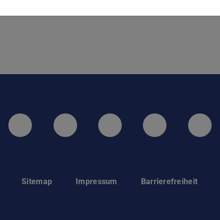
LinkedIn-Seite der TU Darmstadt
Instagram-Kanal der TU 
Bluesky-Kanal de
Facebook-
You
Sitemap
Impressum
Barrierefreiheit