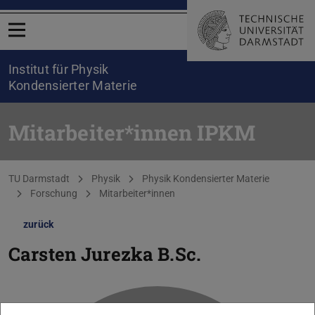
Menü öffnen
Institut für Physik
Kondensierter Materie
Mitarbeiter*innen IPKM
Sie befinden sich hier:
TU Darmstadt
Physik
Physik Kondensierter Materie
Forschung
Mitarbeiter*innen
zurück
Carsten Jurezka
B.Sc.