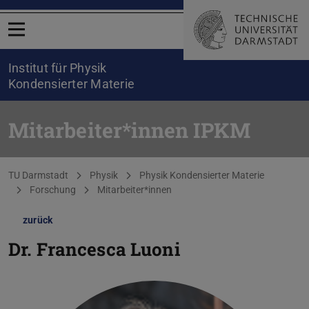
Menü öffnen
Institut für Physik
Kondensierter Materie
Mitarbeiter*innen IPKM
Sie befinden sich hier:
TU Darmstadt
Physik
Physik Kondensierter Materie
Forschung
Mitarbeiter*innen
zurück
Dr.
Francesca Luoni