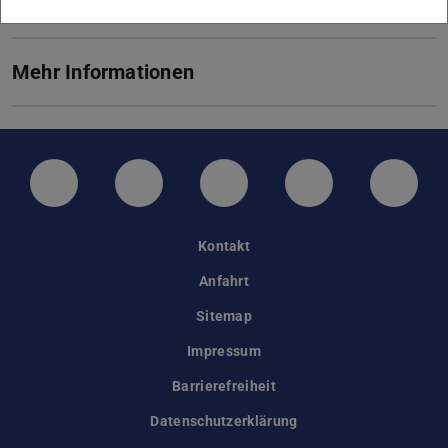
Mehr Informationen
LinkedIn-Seite der TU Darmstadt
Instagram-Kanal der TU Darmstad
Bluesky-Kanal der TU D
Facebook-Seite
YouTu
Kontakt
Anfahrt
Sitemap
Impressum
Barrierefreiheit
Datenschutzerklärung