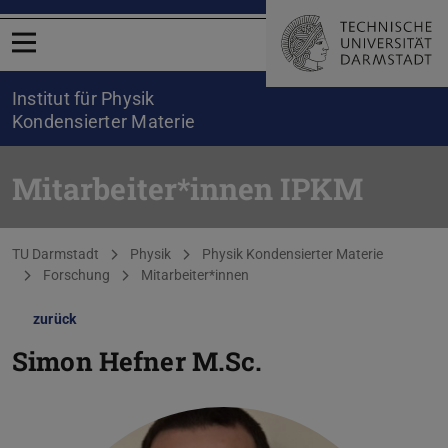
Menü öffnen
Institut für Physik
Kondensierter Materie
Mitarbeiter*innen IPKM
Sie befinden sich hier:
TU Darmstadt
Physik
Physik Kondensierter Materie
Forschung
Mitarbeiter*innen
zurück
Simon Hefner
M.Sc.