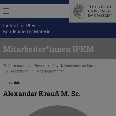
Menü öffnen
Institut für Physik
Kondensierter Materie
Mitarbeiter*innen IPKM
Sie befinden sich hier:
TU Darmstadt
Physik
Physik Kondensierter Materie
Forschung
Mitarbeiter*innen
zurück
Alexander Krauß
M. Sc.