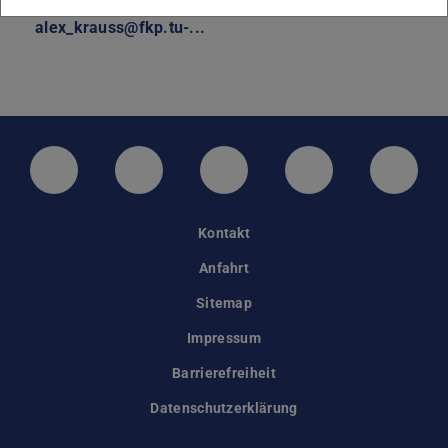
alex_krauss@fkp.tu-...
LinkedIn-Seite der TU Darmstadt
Instagram-Kanal der TU Darmstad
Bluesky-Kanal der TU D
Facebook-Seite
YouTu
Kontakt
Anfahrt
Sitemap
Impressum
Barrierefreiheit
Datenschutzerklärung