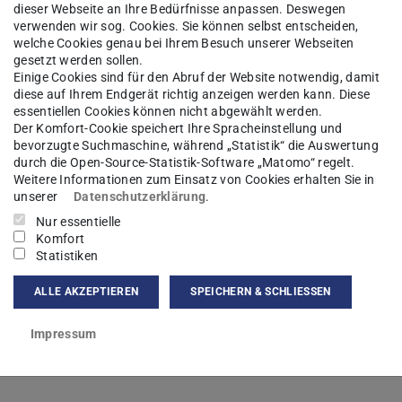
dieser Webseite an Ihre Bedürfnisse anpassen. Deswegen
verwenden wir sog. Cookies. Sie können selbst entscheiden,
 Materie
Forschung
Mitarbeiter*innen
welche Cookies genau bei Ihrem Besuch unserer Webseiten
gesetzt werden sollen.
Einige Cookies sind für den Abruf der Website notwendig, damit
diese auf Ihrem Endgerät richtig anzeigen werden kann. Diese
essentiellen Cookies können nicht abgewählt werden.
l.-Phys.
Phillipp Gutfreund
Der Komfort-Cookie speichert Ihre Spracheinstellung und
bevorzugte Suchmaschine, während „Statistik“ die Auswertung
durch die Open-Source-Statistik-Software „Matomo“ regelt.
Weitere Informationen zum Einsatz von Cookies erhalten Sie in
tühn
unserer
Datenschutzerklärung
.
Nur essentielle
Komfort
Statistiken
kt
ALLE AKZEPTIEREN
SPEICHERN & SCHLIESSEN
Impressum