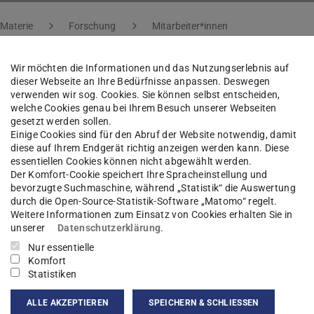
 Materie
Forschung
Mitarbeiter*innen
Wir möchten die Informationen und das Nutzungserlebnis auf
dieser Webseite an Ihre Bedürfnisse anpassen. Deswegen
kas Hecht
M.Sc.
verwenden wir sog. Cookies. Sie können selbst entscheiden,
welche Cookies genau bei Ihrem Besuch unserer Webseiten
gesetzt werden sollen.
Einige Cookies sind für den Abruf der Website notwendig, damit
diese auf Ihrem Endgerät richtig anzeigen werden kann. Diese
essentiellen Cookies können nicht abgewählt werden.
kt
Der Komfort-Cookie speichert Ihre Spracheinstellung und
bevorzugte Suchmaschine, während „Statistik“ die Auswertung
as.hecht@pkm.tu-...
durch die Open-Source-Statistik-Software „Matomo“ regelt.
Weitere Informationen zum Einsatz von Cookies erhalten Sie in
unserer
Datenschutzerklärung
.
 6151 16-20592
Nur essentielle
Komfort
04 201
Statistiken
hulstr. 8
ALLE AKZEPTIEREN
SPEICHERN & SCHLIESSEN
Darmstadt