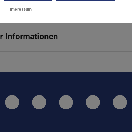
Impressum
r Informationen
LinkedIn-Seite der TU Darmstadt
Instagram-Kanal der TU 
Bluesky-Kanal de
Facebook-
You