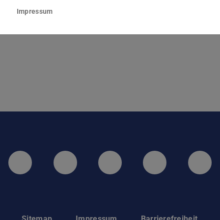
hulstraße 6
Impressum
Darmstadt
LinkedIn-Seite der TU Darmstadt
Instagram-Kanal der TU 
Bluesky-Kanal de
Facebook-
You
Sitemap
Impressum
Barrierefreiheit