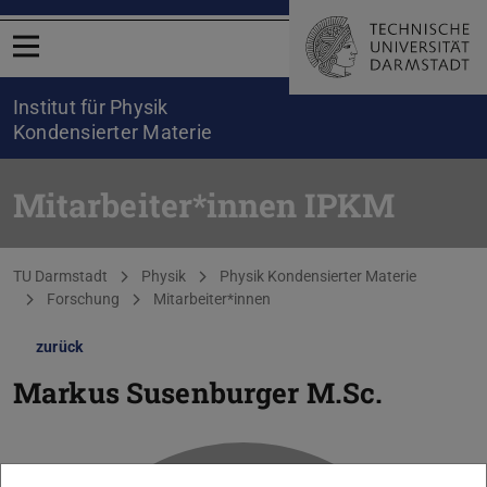
Menü öffnen
Institut für Physik
Kondensierter Materie
Mitarbeiter*innen IPKM
Sie befinden sich hier:
TU Darmstadt
Physik
Physik Kondensierter Materie
Forschung
Mitarbeiter*innen
zurück
Markus Susenburger
M.Sc.