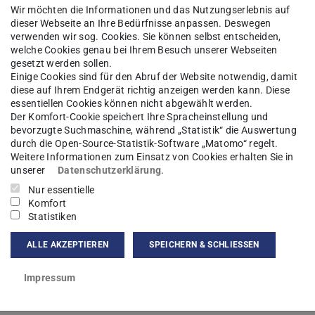
Wir möchten die Informationen und das Nutzungserlebnis auf
dieser Webseite an Ihre Bedürfnisse anpassen. Deswegen
 Materie
Forschung
Mitarbeiter*innen
verwenden wir sog. Cookies. Sie können selbst entscheiden,
welche Cookies genau bei Ihrem Besuch unserer Webseiten
gesetzt werden sollen.
Einige Cookies sind für den Abruf der Website notwendig, damit
diese auf Ihrem Endgerät richtig anzeigen werden kann. Diese
Lara Becker
essentiellen Cookies können nicht abgewählt werden.
Der Komfort-Cookie speichert Ihre Spracheinstellung und
bevorzugte Suchmaschine, während „Statistik“ die Auswertung
ossel
durch die Open-Source-Statistik-Software „Matomo“ regelt.
Weitere Informationen zum Einsatz von Cookies erhalten Sie in
unserer
Datenschutzerklärung
.
Nur essentielle
Komfort
kt
Statistiken
a.becker@pkm.tu-...
ALLE AKZEPTIEREN
SPEICHERN & SCHLIESSEN
Impressum