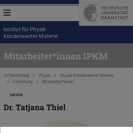
Menü öffnen
Institut für Physik
Kondensierter Materie
Mitarbeiter*innen IPKM
Sie befinden sich hier:
TU Darmstadt
Physik
Physik Kondensierter Materie
Forschung
Mitarbeiter*innen
zurück
Dr.
Tatjana Thiel