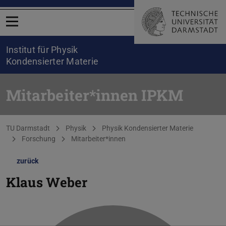
Menü öffnen
Institut für Physik
Kondensierter Materie
Mitarbeiter*innen IPKM
Sie befinden sich hier:
TU Darmstadt
Physik
Physik Kondensierter Materie
Forschung
Mitarbeiter*innen
zurück
Klaus Weber