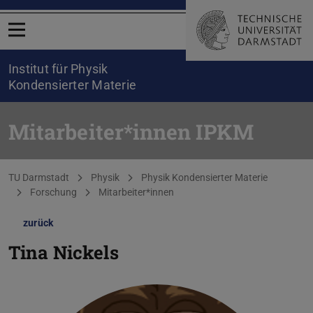
Menü öffnen
Institut für Physik
Kondensierter Materie
Mitarbeiter*innen IPKM
Sie befinden sich hier:
TU Darmstadt
Physik
Physik Kondensierter Materie
Forschung
Mitarbeiter*innen
zurück
Tina Nickels