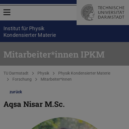
Menü öffnen
Institut für Physik
Kondensierter Materie
Mitarbeiter*innen IPKM
Sie befinden sich hier:
TU Darmstadt
Physik
Physik Kondensierter Materie
Forschung
Mitarbeiter*innen
zurück
Aqsa Nisar
M.Sc.