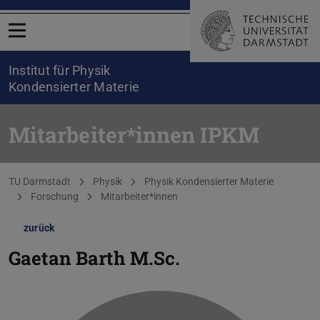
Menü öffnen
Institut für Physik
Kondensierter Materie
Mitarbeiter*innen IPKM
Sie befinden sich hier:
TU Darmstadt
Physik
Physik Kondensierter Materie
Forschung
Mitarbeiter*innen
zurück
Gaetan Barth
M.Sc.