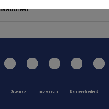
ikationen
LinkedIn-Seite der TU Darmstadt
Instagram-Kanal der TU 
Bluesky-Kanal de
Facebook-
You
Sitemap
Impressum
Barrierefreiheit