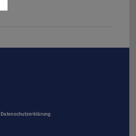
Darmstadt
r TU Darmstadt
Seite der TU Darmstadt
Tube-Kanal der TU Darmstadt
Datenschutzerklärung