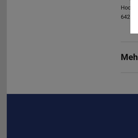
Hochsc
64289
Meh