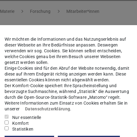
 Materie
Forschung
Mitarbeiter*innen
Wir möchten die Informationen und das Nutzungserlebnis auf
Daria Markina
dieser Webseite an Ihre Bedürfnisse anpassen. Deswegen
verwenden wir sog. Cookies. Sie können selbst entscheiden,
welche Cookies genau bei Ihrem Besuch unserer Webseiten
rbaszek
gesetzt werden sollen.
Einige Cookies sind für den Abruf der Website notwendig, damit
diese auf Ihrem Endgerät richtig anzeigen werden kann. Diese
essentiellen Cookies können nicht abgewählt werden.
Der Komfort-Cookie speichert Ihre Spracheinstellung und
bevorzugte Suchmaschine, während „Statistik“ die Auswertung
kt
durch die Open-Source-Statistik-Software „Matomo“ regelt.
Weitere Informationen zum Einsatz von Cookies erhalten Sie in
ia.markina@pkm.tu-...
unserer
Datenschutzerklärung
.
Nur essentielle
 6151 16-21213
Komfort
Statistiken
07 153