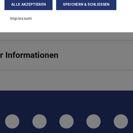
ALLE AKZEPTIEREN
SPEICHERN & SCHLIESSEN
hulstr. 6
Darmstadt
Impressum
r Informationen
LinkedIn-Seite der TU Darmstadt
Instagram-Kanal der TU 
Bluesky-Kanal de
Facebook-
You