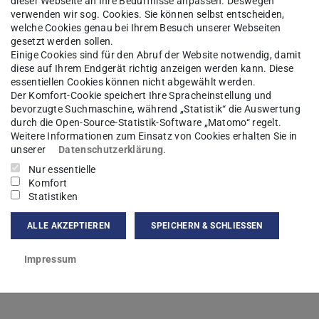
dieser Webseite an Ihre Bedürfnisse anpassen. Deswegen
verwenden wir sog. Cookies. Sie können selbst entscheiden,
 Materie
Forschung
Mitarbeiter*innen
welche Cookies genau bei Ihrem Besuch unserer Webseiten
gesetzt werden sollen.
Einige Cookies sind für den Abruf der Website notwendig, damit
diese auf Ihrem Endgerät richtig anzeigen werden kann. Diese
essentiellen Cookies können nicht abgewählt werden.
minik Gappa
M.Sc.
Der Komfort-Cookie speichert Ihre Spracheinstellung und
bevorzugte Suchmaschine, während „Statistik“ die Auswertung
durch die Open-Source-Statistik-Software „Matomo“ regelt.
Weitere Informationen zum Einsatz von Cookies erhalten Sie in
unserer
Datenschutzerklärung
.
Nur essentielle
kt
Komfort
Statistiken
inik.gappa@pkm.tu-...
ALLE AKZEPTIEREN
SPEICHERN & SCHLIESSEN
Impressum