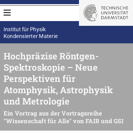
Menü öffnen
Institut für Physik
Kondensierter Materie
Hochpräzise Röntgen-
Spektroskopie – Neue
Perspektiven für
Atomphysik, Astrophysik
und Metrologie
Ein Vortrag aus der Vortragsreihe
"Wissenschaft für Alle" von FAIR und GSI