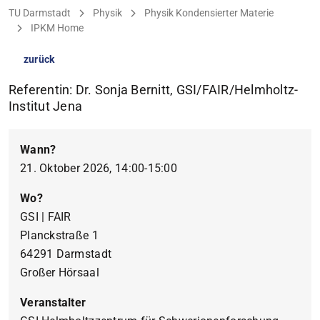
Sie befinden sich hier:
TU Darmstadt
Physik
Physik Kondensierter Materie
IPKM Home
zurück
Referentin: Dr. Sonja Bernitt, GSI/FAIR/Helmholtz-
Institut Jena
Wann?
21. Oktober 2026, 14:00-15:00
Wo?
GSI | FAIR
Planckstraße 1
64291 Darmstadt
Großer Hörsaal
Veranstalter